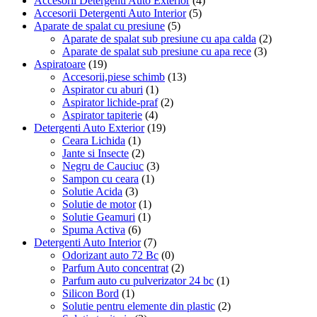
Accesorii Detergenti Auto Exterior
(4)
Accesorii Detergenti Auto Interior
(5)
Aparate de spalat cu presiune
(5)
Aparate de spalat sub presiune cu apa calda
(2)
Aparate de spalat sub presiune cu apa rece
(3)
Aspiratoare
(19)
Accesorii,piese schimb
(13)
Aspirator cu aburi
(1)
Aspirator lichide-praf
(2)
Aspirator tapiterie
(4)
Detergenti Auto Exterior
(19)
Ceara Lichida
(1)
Jante si Insecte
(2)
Negru de Cauciuc
(3)
Sampon cu ceara
(1)
Solutie Acida
(3)
Solutie de motor
(1)
Solutie Geamuri
(1)
Spuma Activa
(6)
Detergenti Auto Interior
(7)
Odorizant auto 72 Bc
(0)
Parfum Auto concentrat
(2)
Parfum auto cu pulverizator 24 bc
(1)
Silicon Bord
(1)
Solutie pentru elemente din plastic
(2)