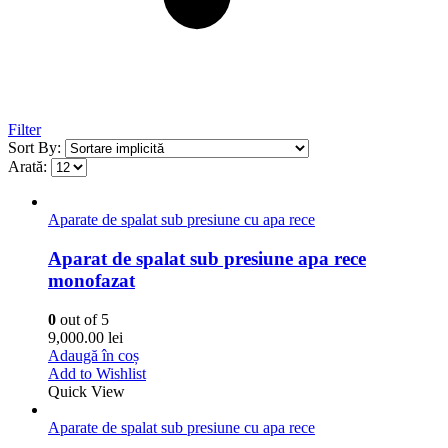
Filter
Sort By:
Arată:
Aparate de spalat sub presiune cu apa rece
Aparat de spalat sub presiune apa rece
monofazat
0
out of 5
9,000.00
lei
Adaugă în coș
Add to Wishlist
Quick View
Aparate de spalat sub presiune cu apa rece