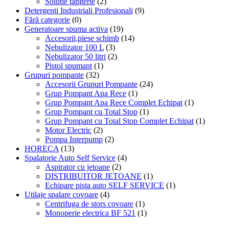
Solutie tapiterie
(2)
Detergenti Industriali Profesionali
(9)
Fără categorie
(0)
Generatoare spuma activa
(19)
Accesorii,piese schimb
(14)
Nebulizator 100 L
(3)
Nebulizator 50 litri
(2)
Pistol spumant
(1)
Grupuri pompante
(32)
Accesorii Grupuri Pompante
(24)
Grup Pompant Apa Rece
(1)
Grup Pompant Apa Rece Complet Echipat
(1)
Grup Pompant cu Total Stop
(1)
Grup Pompant cu Total Stop Complet Echipat
(1)
Motor Electric
(2)
Pompa Interpump
(2)
HORECA
(13)
Spalatorie Auto Self Service
(4)
Aspirator cu jetoane
(2)
DISTRIBUITOR JETOANE
(1)
Echipare pista auto SELF SERVICE
(1)
Utilaje spalare covoare
(4)
Centrifuga de stors covoare
(1)
Monoperie electrica BF 521
(1)