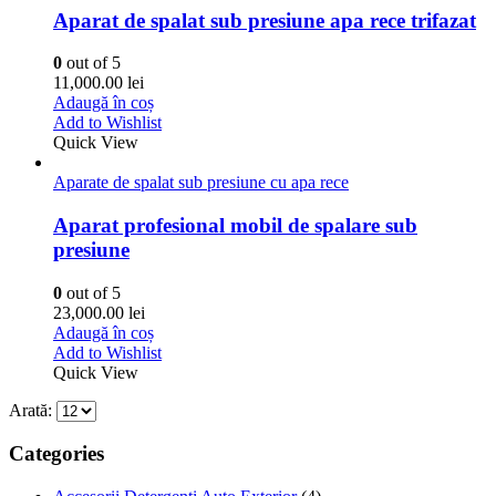
Aparat de spalat sub presiune apa rece trifazat
0
out of 5
11,000.00
lei
Adaugă în coș
Add to Wishlist
Quick View
Aparate de spalat sub presiune cu apa rece
Aparat profesional mobil de spalare sub
presiune
0
out of 5
23,000.00
lei
Adaugă în coș
Add to Wishlist
Quick View
Arată:
Categories