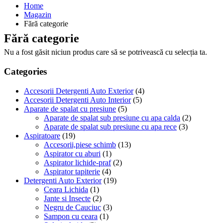
Home
Magazin
Fără categorie
Fără categorie
Nu a fost găsit niciun produs care să se potrivească cu selecția ta.
Categories
Accesorii Detergenti Auto Exterior
(4)
Accesorii Detergenti Auto Interior
(5)
Aparate de spalat cu presiune
(5)
Aparate de spalat sub presiune cu apa calda
(2)
Aparate de spalat sub presiune cu apa rece
(3)
Aspiratoare
(19)
Accesorii,piese schimb
(13)
Aspirator cu aburi
(1)
Aspirator lichide-praf
(2)
Aspirator tapiterie
(4)
Detergenti Auto Exterior
(19)
Ceara Lichida
(1)
Jante si Insecte
(2)
Negru de Cauciuc
(3)
Sampon cu ceara
(1)