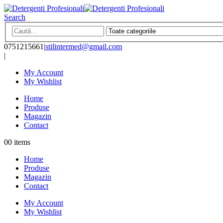
Search
0751215661
|
stilintermed@gmail.com
|
My Account
My Wishlist
Home
Produse
Magazin
Contact
0
0 items
Home
Produse
Magazin
Contact
My Account
My Wishlist