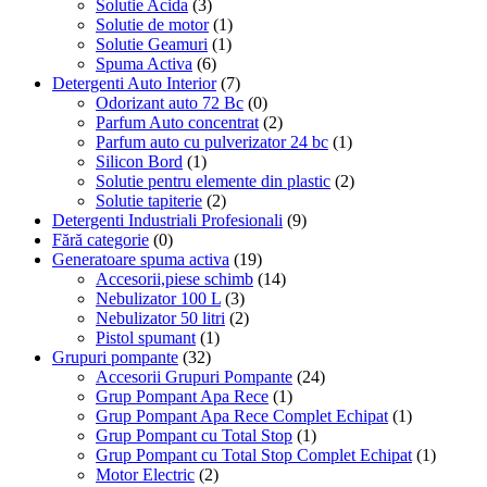
Solutie Acida
(3)
Solutie de motor
(1)
Solutie Geamuri
(1)
Spuma Activa
(6)
Detergenti Auto Interior
(7)
Odorizant auto 72 Bc
(0)
Parfum Auto concentrat
(2)
Parfum auto cu pulverizator 24 bc
(1)
Silicon Bord
(1)
Solutie pentru elemente din plastic
(2)
Solutie tapiterie
(2)
Detergenti Industriali Profesionali
(9)
Fără categorie
(0)
Generatoare spuma activa
(19)
Accesorii,piese schimb
(14)
Nebulizator 100 L
(3)
Nebulizator 50 litri
(2)
Pistol spumant
(1)
Grupuri pompante
(32)
Accesorii Grupuri Pompante
(24)
Grup Pompant Apa Rece
(1)
Grup Pompant Apa Rece Complet Echipat
(1)
Grup Pompant cu Total Stop
(1)
Grup Pompant cu Total Stop Complet Echipat
(1)
Motor Electric
(2)