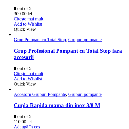
0
out of 5
300.00
lei
Citește mai mult
Add to Wishlist
Quick View
Grup Pompant cu Total Stop
,
Grupuri pompante
Grup Profesional Pompant cu Total Stop fara
accesorii
0
out of 5
Citește mai mult
Add to Wishlist
Quick View
Accesorii Grupuri Pompante
,
Grupuri pompante
Cupla Rapida mama din inox 3/8 M
0
out of 5
110.00
lei
Adaugă în coș