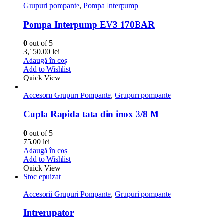
Grupuri pompante
,
Pompa Interpump
Pompa Interpump EV3 170BAR
0
out of 5
3,150.00
lei
Adaugă în coș
Add to Wishlist
Quick View
Accesorii Grupuri Pompante
,
Grupuri pompante
Cupla Rapida tata din inox 3/8 M
0
out of 5
75.00
lei
Adaugă în coș
Add to Wishlist
Quick View
Stoc epuizat
Accesorii Grupuri Pompante
,
Grupuri pompante
Intrerupator