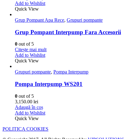
Add to Wishlist
Quick View
Grup Pompant Apa Rece
,
Grupuri pompante
Grup Pompant Interpump Fara Accesorii
0
out of 5
Citește mai mult
Add to Wishlist
Quick View
Grupuri pompante
,
Pompa Interpump
Pompa Interpump WS201
0
out of 5
3,150.00
lei
Adaugă în coș
Add to Wishlist
Quick View
POLITICA COOKIES