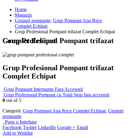
Home
Magazin
Grupuri pompante
,
Grup Pompant Apa Rece
Complet Echipat
Grup Profesional Pompant trifazat Complet Echipat
Grup Profesional Pompant trifazat Complet Echipat
Grup Profesional Pompant trifazat
Complet Echipat
Grup Pompant Interpump Fara Accesorii
Grup Profesional Pompant cu Total Stop fara accesorii
0
out of 5
Categorii:
Grup Pompant Apa Rece Complet Echipat
,
Grupuri
pompante
Pune o Intrebare
Facebook
Twitter
LinkedIn
Google +
Email
Add to Wishlist