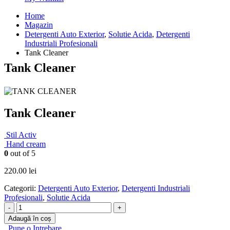
Home
Magazin
Detergenti Auto Exterior
,
Solutie Acida
,
Detergenti
Industriali Profesionali
Tank Cleaner
Tank Cleaner
Tank Cleaner
Stil Activ
Hand cream
0
out of 5
220.00
lei
Categorii:
Detergenti Auto Exterior
,
Detergenti Industriali
Profesionali
,
Solutie Acida
-
+
Adaugă în coș
Pune o Intrebare