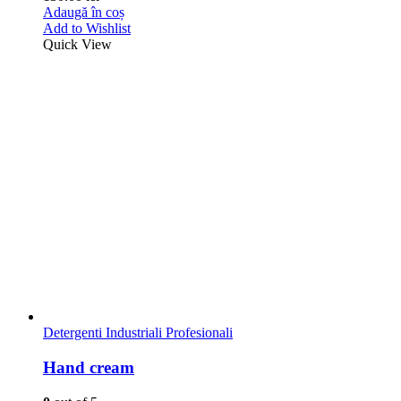
Accesorii Detergenti Auto Interior
,
Detergenti Industriali
Profesionali
Laveta interior si geamuri
0
out of 5
18.00
lei
Citește mai mult
Add to Wishlist