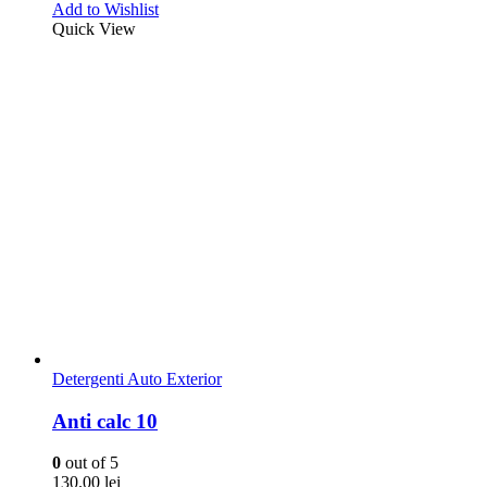
Detergenti Industriali Profesionali
Hand cream
0
out of 5
95.00
lei
Adaugă în coș
Add to Wishlist
Quick View
Stoc epuizat