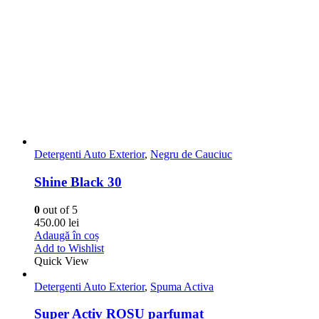
Ceara Lichida
,
Detergenti Auto Exterior
Car Wax
0
out of 5
185.00
lei
Adaugă în coș
Add to Wishlist
Quick View
Detergenti Auto Exterior
,
Negru de Cauciuc
Shine Black 12
0
out of 5
210.00
lei
Adaugă în coș
Add to Wishlist
Quick View