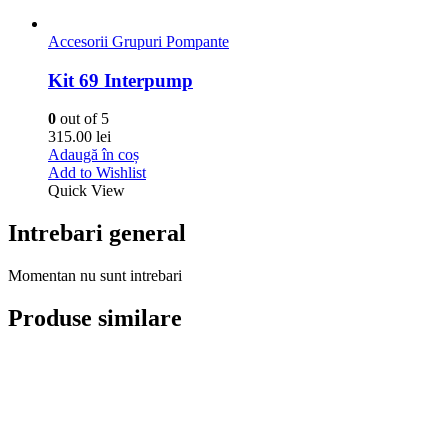
Produse similare
Detergenti Auto Exterior
,
Negru de Cauciuc
Shine Black 30
0
out of 5
450.00
lei
Adaugă în coș
Add to Wishlist
Quick View
Detergenti Auto Exterior
,
Spuma Activa
Super Activ ROSU parfumat
0
out of 5
400.00
lei
Adaugă în coș
Add to Wishlist
Quick View