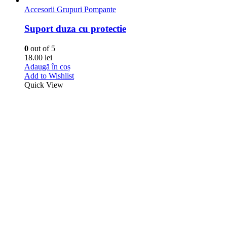
Accesorii Grupuri Pompante
Suport duza cu protectie
0
out of 5
18.00
lei
Adaugă în coș
Add to Wishlist
Quick View
Accesorii Grupuri Pompante
Kit 69 Interpump
0
out of 5
315.00
lei
Adaugă în coș
Add to Wishlist
Quick View
Intrebari general
Momentan nu sunt intrebari