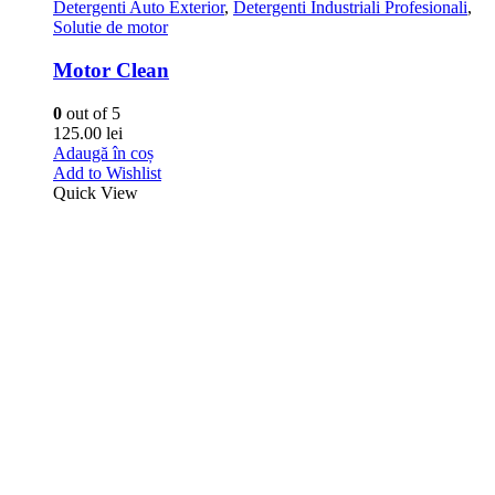
0
out of 5
360.00
lei
Adaugă în coș
Add to Wishlist
Quick View
Stoc epuizat
Detergenti Auto Exterior
,
Detergenti Industriali Profesionali
,
Spuma Activa
Foam Plus
0
out of 5
235.00
lei
Citește mai mult
Add to Wishlist
Quick View
POLITICA COOKIES
© Copyright 2017. All Rights Reserved by
VIPSOLUTIONS