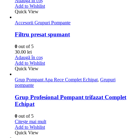
Adaugă în coș
Add to Wishlist
Quick View
Accesorii Grupuri Pompante
Filtru presat spumant
0
out of 5
30.00
lei
Adaugă în coș
Add to Wishlist
Quick View
Grup Pompant Apa Rece Complet Echipat
,
Grupuri
pompante
Grup Profesional Pompant trifazat Complet
Echipat
0
out of 5
Citește mai mult
Add to Wishlist
Quick View