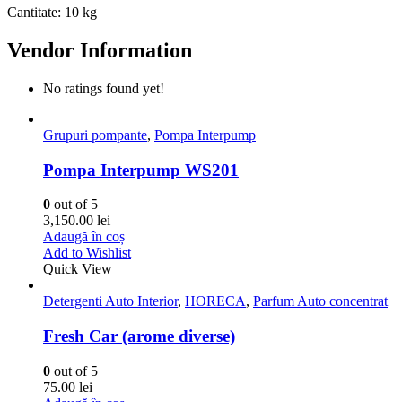
Cantitate: 10 kg
Vendor Information
No ratings found yet!
Grupuri pompante
,
Pompa Interpump
Pompa Interpump WS201
0
out of 5
3,150.00
lei
Adaugă în coș
Add to Wishlist
Quick View
Detergenti Auto Interior
,
HORECA
,
Parfum Auto concentrat
Fresh Car (arome diverse)
0
out of 5
75.00
lei